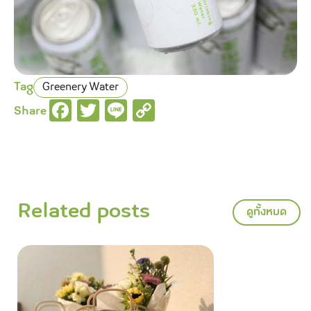
Tag
Greenery Water
Facebook
Twitter
Line
Copy
Share
Link
Related posts
ดูทั้งหมด