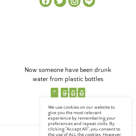
Now someone have been drunk
water from plastic bottles
1
1
1
1
1
1
4
0
0
2
1
1
0
2
4
0
,
EN
TH
We use cookies on our website to
Bottles
give you the most relevant
experience by remembering your
preferences and repeat visits. By
clicking “Accept All”, you consent to
Made in Thailand
the use of ALL the cookies. However,