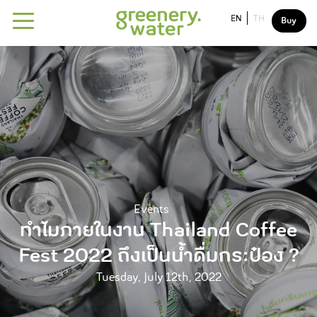
EN
TH
Buy
About
Our water
Why greenery water?
Our mission
Sustainability
Events
Drink For The better world
ทำไมภายในงาน Thailand Coffee
FAQ
Fest 2022 ถึงเป็นน้ำดื่มกระป๋อง ?
Contact us
Tuesday, July 12th, 2022