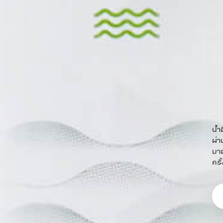
น้ำ
ผ่า
มาต
ครั้